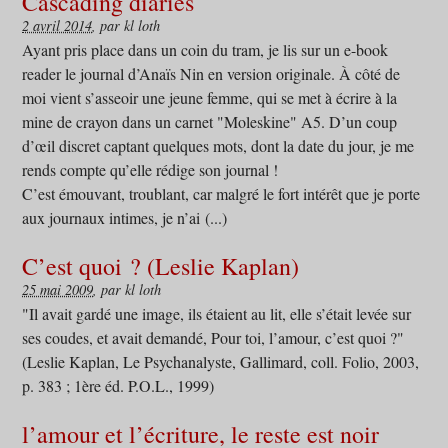
Cascading diaries
2 avril 2014
, par kl loth
Ayant pris place dans un coin du tram, je lis sur un e-book
reader le journal d’Anaïs Nin en version originale. À côté de
moi vient s’asseoir une jeune femme, qui se met à écrire à la
mine de crayon dans un carnet "Moleskine" A5. D’un coup
d’œil discret captant quelques mots, dont la date du jour, je me
rends compte qu’elle rédige son journal !
C’est émouvant, troublant, car malgré le fort intérêt que je porte
aux journaux intimes, je n’ai (...)
C’est quoi ? (Leslie Kaplan)
25 mai 2009
, par kl loth
"Il avait gardé une image, ils étaient au lit, elle s’était levée sur
ses coudes, et avait demandé, Pour toi, l’amour, c’est quoi ?"
(Leslie Kaplan, Le Psychanalyste, Gallimard, coll. Folio, 2003,
p. 383 ; 1ère éd. P.O.L., 1999)
l’amour et l’écriture, le reste est noir